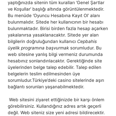
yaptığınızda sitenin tüm kuralları ‘Genel Şartlar
ve Koşullar’ başlığı altında görüntülenmektedir.
Bu menüde ‘Oyuncu Hesabına Kayıt Ol’ alanı
bulunmalıdır. Sitede her kullanıcının bir hesabı
bulunmaktadır. Birisi birden fazla hesap açarken
yakalanırsa yasaklanacaktır. Sitede yer alan
bilgilerin doğruluğundan kullanıcı
Cepbahis
üyelik programına başvurmak
sorumludur. Bu
web sitesine yanlış bilgi vermeniz durumunda
hesabınız sonlandırılacaktır. Gerektiğinde site
üyelerinden belge talep edebilir. Talep edilen
belgelerin teslim edilmesinden üye
sorumludur.Türkiye’deki casino sitelerinde aşırı
bağlantı sorunları yaşanabilmektedir.
Web sitesini ziyaret ettiğinizde bir karşı önlem
görebilirsiniz. Kullandığınız adres artık geçerli
değil. Web siteniz size yeni adresi bildirecektir.