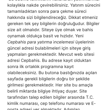
kolaylıkla nakde çevirebilirsiniz. Yatırım sürecini
tamamladıktan sonra para çekme süreci
hakkında sizi bilgilendireceğiz. Dikkat etmeniz
gereken tek şey bilgilerin doğruluğudur. Bilgiler
size ait olmalıdır. Siteye üye olmak ve bahis
oynamak oldukça basit ve hızlıdır. Yeni
Cepbahis para yatırma i̇ncelemesi
üyelerinin
güncel adresi bulabilmeleri için siteye giriş
yapmaları gerekmektedir. Mevcut web sitesi
adresi Cepbahis. Bu adrese kayıt olduktan
sonra ilk ortaklık programına kayıt
olabileceksiniz. Bu butona bastığınızda açılan
sayfada gerekli bilgilerin doğru bir şekilde
girilmesi gerekmektedir. Her site bu amaçla
belirli miktarda bilgiye ihtiyaç duyar. Site
tarafından talep edilen bilgiler arasında T.C.
kimlik numarası, cep telefonu numarası ve E-
posta adresi yer almaktadır. Adımları