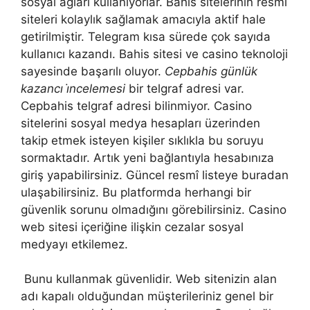
sosyal ağları kullanıyorlar. Bahis sitelerinin resmî
siteleri kolaylık sağlamak amacıyla aktif hale
getirilmiştir. Telegram kısa sürede çok sayıda
kullanıcı kazandı. Bahis sitesi ve casino teknoloji
sayesinde başarılı oluyor.
Cepbahis günlük
kazancı i̇ncelemesi
bir telgraf adresi var.
Cepbahis telgraf adresi bilinmiyor. Casino
sitelerini sosyal medya hesapları üzerinden
takip etmek isteyen kişiler sıklıkla bu soruyu
sormaktadır. Artık yeni bağlantıyla hesabınıza
giriş yapabilirsiniz. Güncel resmî listeye buradan
ulaşabilirsiniz. Bu platformda herhangi bir
güvenlik sorunu olmadığını görebilirsiniz. Casino
web sitesi içeriğine ilişkin cezalar sosyal
medyayı etkilemez.
Bunu kullanmak güvenlidir. Web sitenizin alan
adı kapalı olduğundan müşterileriniz genel bir