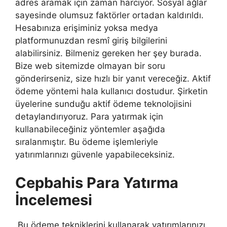
adres aramak için zaman harcıyor. Sosyal ağlar
sayesinde olumsuz faktörler ortadan kaldırıldı.
Hesabınıza erişiminiz yoksa medya
platformunuzdan resmî giriş bilgilerini
alabilirsiniz. Bilmeniz gereken her şey burada.
Bize web sitemizde olmayan bir soru
gönderirseniz, size hızlı bir yanıt vereceğiz. Aktif
ödeme yöntemi hala kullanıcı dostudur. Şirketin
üyelerine sunduğu aktif ödeme teknolojisini
detaylandırıyoruz. Para yatırmak için
kullanabileceğiniz yöntemler aşağıda
sıralanmıştır. Bu ödeme işlemleriyle
yatırımlarınızı güvenle yapabileceksiniz.
Cepbahis Para Yatırma
İncelemesi
Bu ödeme tekniklerini kullanarak yatırımlarınızı