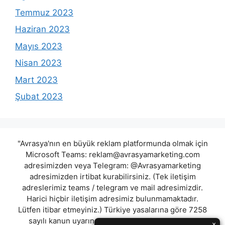
Temmuz 2023
Haziran 2023
Mayıs 2023
Nisan 2023
Mart 2023
Şubat 2023
"Avrasya'nın en büyük reklam platformunda olmak için
Microsoft Teams:
reklam@avrasyamarketing.com
adresimizden veya Telegram: @Avrasyamarketing
adresimizden irtibat kurabilirsiniz. (Tek iletişim
adreslerimiz teams / telegram ve mail adresimizdir.
Harici hiçbir iletişim adresimiz bulunmamaktadır.
Lütfen itibar etmeyiniz.) Türkiye yasalarına göre 7258
sayılı kanun uyarınca yasa dışı bahis oynamanın