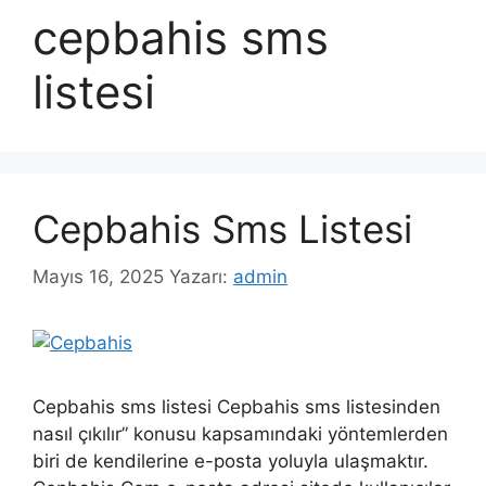
cepbahis sms
listesi
Cepbahis Sms Listesi
Mayıs 16, 2025
Yazarı:
admin
Cepbahis sms listesi Cepbahis sms listesinden
nasıl çıkılır” konusu kapsamındaki yöntemlerden
biri de kendilerine e-posta yoluyla ulaşmaktır.