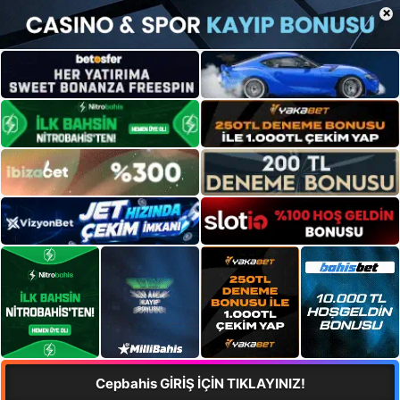
×
Cepbahis GİRİŞ İÇİN TIKLAYINIZ!