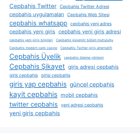
Cepbahis Twitter
Cepbahis Twitter Adresi
cepbahis uygulamaları
Cepbahis Web Sitesi
cepbahis whatsapp
cepbahis yeni adres
cepbahis yeni giris
cepbahis yeni giriş adresi
cepbahis yeni giriş bilgileri
Cepbahis güvenilir bölüm mutluluğu
Cepbahis modern canlı casino
Cepbahis Twitter giriş alternatifi
Cepbahis Üyelik
cepbahis ödeme yöntemi
Cepbahis Şikayet
giris adresi cepbahis
giris cepbahis
girisi cepbahis
giris yap cepbahis
güncel cepbahis
kayit cepbahis
mobil cepbahis
twitter cepbahis
yeni adresi cepbahis
yeni giris cepbahis