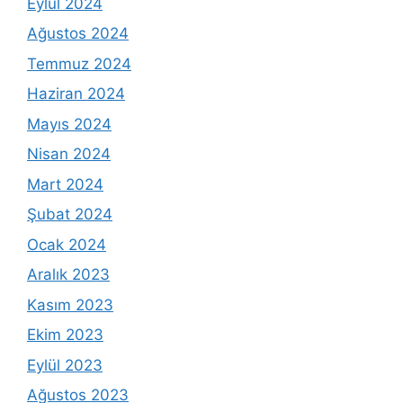
Eylül 2024
Ağustos 2024
Temmuz 2024
Haziran 2024
Mayıs 2024
Nisan 2024
Mart 2024
Şubat 2024
Ocak 2024
Aralık 2023
Kasım 2023
Ekim 2023
Eylül 2023
Ağustos 2023