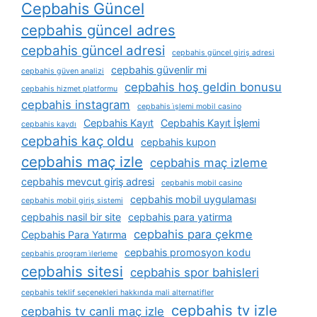
Cepbahis Güncel
cepbahis güncel adres
cepbahis güncel adresi
cepbahis güncel giriş adresi
cepbahis güvenlir mi
cepbahis güven analizi
cepbahis hoş geldin bonusu
cepbahis hizmet platformu
cepbahis instagram
cepbahis i̇şlemi mobil casino
Cepbahis Kayıt
Cepbahis Kayıt İşlemi
cepbahis kaydı
cepbahis kaç oldu
cepbahis kupon
cepbahis maç izle
cepbahis maç izleme
cepbahis mevcut giriş adresi
cepbahis mobil casino
cepbahis mobil uygulaması
cepbahis mobil giriş sistemi
cepbahis nasil bir site
cepbahis para yatirma
cepbahis para çekme
Cepbahis Para Yatırma
cepbahis promosyon kodu
cepbahis program i̇lerleme
cepbahis sitesi
cepbahis spor bahisleri
cepbahis teklif seçenekleri hakkında mali alternatifler
cepbahis tv izle
cepbahis tv canli maç izle