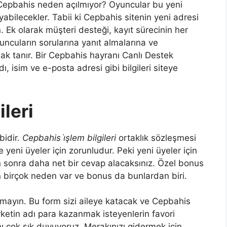
 Cepbahis neden açılmıyor? Oyuncular bu yeni
abilecekler. Tabii ki Cepbahis sitenin yeni adresi
Ek olarak müşteri desteği, kayıt sürecinin her
ncuların sorularına yanıt almalarına ve
nak tanır. Bir Cepbahis hayranı Canlı Destek
, isim ve e-posta adresi gibi bilgileri siteye
leri
bidir.
Cepbahis i̇şlem bilgileri
ortaklık sözleşmesi
ne yeni üyeler için zorunludur. Peki yeni üyeler için
n sonra daha net bir cevap alacaksınız. Özel bonus
in birçok neden var ve bonus da bunlardan biri.
ayın. Bu form sizi aileye katacak ve Cepbahis
rketin adı para kazanmak isteyenlerin favori
ı çok sık duyuyoruz. Merakınızı gidermek için