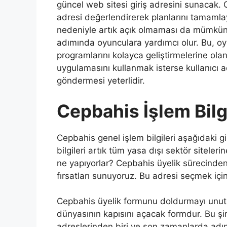
güncel web sitesi giriş adresini sunacak.
adresi değerlendirerek planlarını tamamlay
nedeniyle artık açık olmaması da mümkün. 
adımında oyunculara yardımcı olur. Bu, oyu
programlarını kolayca geliştirmelerine ola
uygulamasını kullanmak isterse kullanıcı adı
göndermesi yeterlidir.
Cepbahis İşlem Bilgi
Cepbahis genel işlem bilgileri aşağıdaki gi
bilgileri artık tüm yasa dışı sektör siteleri
ne yapıyorlar? Cepbahis üyelik sürecinde
fırsatları sunuyoruz. Bu adresi seçmek iç
Cepbahis üyelik formunu doldurmayı unutm
dünyasının kapısını açacak formdur. Bu şi
adreslerinden biri ve son zamanlarda adın