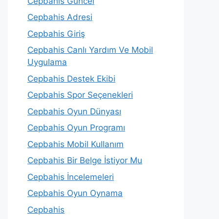
Cepbahis Güncel
Cepbahis Adresi
Cepbahis Giriş
Cepbahis Canlı Yardım Ve Mobil
Uygulama
Cepbahis Destek Ekibi
Cepbahis Spor Seçenekleri
Cepbahis Oyun Dünyası
Cepbahis Oyun Programı
Cepbahis Mobil Kullanım
Cepbahis Bir Belge İstiyor Mu
Cepbahis İncelemeleri
Cepbahis Oyun Oynama
Cepbahis