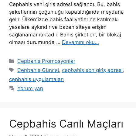
Cepbahis yeni giriş adresi sağlandı. Bu, bahis
şirketlerinin çoğunluğu kapatıldığında meydana
gelir. Ülkemizde bahis faaliyetlerine katılmak
yasalara aykırıdır ve bazen siteye erişim
sağlanamamaktadır. Bahis şirketleri, bir blokaj
olması durumunda …
Devamını oku…
Kategoriler
Cepbahis Promosyonlar
Etiketler
Cepbahis Güncel
,
cepbahis son giriş adresi
,
cepbahis uygulamaları
Yorum yap
Cepbahis Canlı Maçları