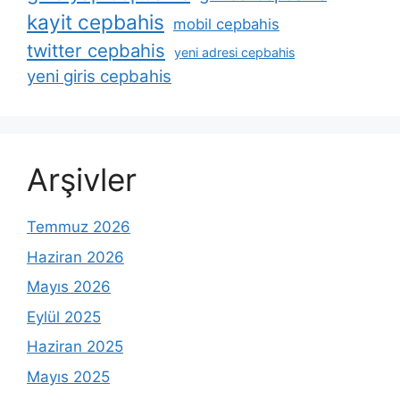
kayit cepbahis
mobil cepbahis
twitter cepbahis
yeni adresi cepbahis
yeni giris cepbahis
Arşivler
Temmuz 2026
Haziran 2026
Mayıs 2026
Eylül 2025
Haziran 2025
Mayıs 2025