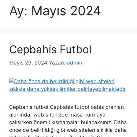
Ay:
Mayıs 2024
Cepbahis Futbol
Mayıs 29, 2024
Yazarı:
admin
Cepbahis futbol Cepbahis futbol bahis oranları
alanında, web sitenizde masa kurmaya
çalışırken önemli kısıtlamalar bulacaksınız. Daha
önce de belirtildiği gibi web siteleri sıklıkla daha