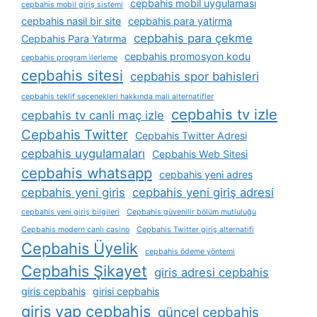
cepbahis mobil uygulaması
cepbahis mobil giriş sistemi
cepbahis nasil bir site
cepbahis para yatirma
cepbahis para çekme
Cepbahis Para Yatırma
cepbahis promosyon kodu
cepbahis program i̇lerleme
cepbahis sitesi
cepbahis spor bahisleri
cepbahis teklif seçenekleri hakkında mali alternatifler
cepbahis tv izle
cepbahis tv canli maç izle
Cepbahis Twitter
Cepbahis Twitter Adresi
cepbahis uygulamaları
Cepbahis Web Sitesi
cepbahis whatsapp
cepbahis yeni adres
cepbahis yeni giris
cepbahis yeni giriş adresi
cepbahis yeni giriş bilgileri
Cepbahis güvenilir bölüm mutluluğu
Cepbahis modern canlı casino
Cepbahis Twitter giriş alternatifi
Cepbahis Üyelik
cepbahis ödeme yöntemi
Cepbahis Şikayet
giris adresi cepbahis
giris cepbahis
girisi cepbahis
giris yap cepbahis
güncel cepbahis