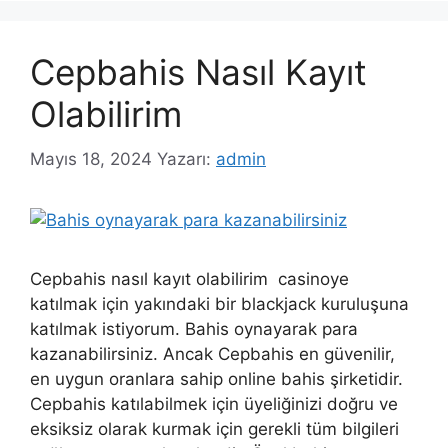
Cepbahis Nasıl Kayıt
Olabilirim
Mayıs 18, 2024
Yazarı:
admin
Cepbahis nasıl kayıt olabilirim casinoye
katılmak için yakındaki bir blackjack kuruluşuna
katılmak istiyorum. Bahis oynayarak para
kazanabilirsiniz. Ancak Cepbahis en güvenilir,
en uygun oranlara sahip online bahis şirketidir.
Cepbahis katılabilmek için üyeliğinizi doğru ve
eksiksiz olarak kurmak için gerekli tüm bilgileri