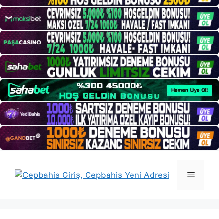
İçeriğe
atla
Menü