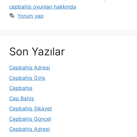
cepbahis oyunları hakkında
Yorum yap
Son Yazılar
Cepbahis Adresi
Cepbahis Giriş
Cepbahis
Cep Bahis
Cepbahis Şikayet
Cepbahis Güncel
Cepbahis Adresi