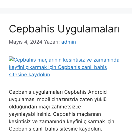
Cepbahis Uygulamaları
Mayıs 4, 2024
Yazarı:
admin
Cepbahis uygulamaları Cepbahis Android
uygulaması mobil cihazınızda zaten yüklü
olduğundan maçı zahmetsizce
yayınlayabilirsiniz. Cepbahis maçlarının
kesintisiz ve zamanında keyfini çıkarmak için
Cepbahis canlı bahis sitesine kaydolun.