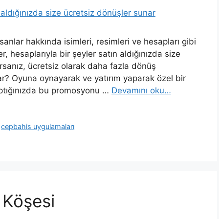
ar hakkında isimleri, resimleri ve hesapları gibi
er, hesaplarıyla bir şeyler satın aldığınızda size
rsanız, ücretsiz olarak daha fazla dönüş
ar? Oyuna oynayarak ve yatırım yaparak özel bir
 yaptığınızda bu promosyonu …
Devamını oku…
,
cepbahis uygulamaları
 Köşesi