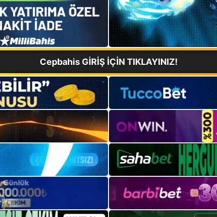
Cepbahis GİRİŞ İÇİN TIKLAYINIZ!