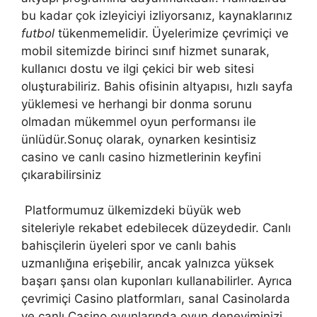
bu kadar çok izleyiciyi izliyorsanız, kaynaklarınız
futbol
tükenmemelidir. Üyelerimize çevrimiçi ve
mobil sitemizde birinci sınıf hizmet sunarak,
kullanıcı dostu ve ilgi çekici bir web sitesi
oluşturabiliriz. Bahis ofisinin altyapısı, hızlı sayfa
yüklemesi ve herhangi bir donma sorunu
olmadan mükemmel oyun performansı ile
ünlüdür.Sonuç olarak, oynarken kesintisiz
casino ve canlı casino hizmetlerinin keyfini
çıkarabilirsiniz
Platformumuz ülkemizdeki büyük web
siteleriyle rekabet edebilecek düzeydedir. Canlı
bahisçilerin üyeleri spor ve canlı bahis
uzmanlığına erişebilir, ancak yalnızca yüksek
başarı şansı olan kuponları kullanabilirler. Ayrıca
çevrimiçi Casino platformları, sanal Casinolarda
ve canlı Casino oyunlarında oyun deneyiminizi