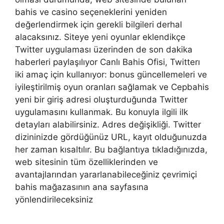
bahis ve casino seçeneklerini yeniden
değerlendirmek için gerekli bilgileri derhal
alacaksınız. Siteye yeni oyunlar eklendikçe
Twitter uygulaması üzerinden de son dakika
haberleri paylaşılıyor Canlı Bahis Ofisi, Twitterı
iki amaç için kullanıyor: bonus güncellemeleri ve
iyileştirilmiş oyun oranları sağlamak ve Cepbahis
yeni bir giriş adresi oluşturduğunda Twitter
uygulamasını kullanmak. Bu konuyla ilgili ilk
detayları alabilirsiniz. Adres değişikliği. Twitter
dizininizde gördüğünüz URL, kayıt olduğunuzda
her zaman kısaltılır. Bu bağlantıya tıkladığınızda,
web sitesinin tüm özelliklerinden ve
avantajlarından yararlanabileceğiniz çevrimiçi
bahis mağazasının ana sayfasına
yönlendirileceksiniz