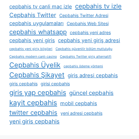
cepbahis tv izle
cepbahis tv canli maç izle
Cepbahis Twitter
Cepbahis Twitter Adresi
cepbahis uygulamaları
Cepbahis Web Sitesi
cepbahis whatsapp
cepbahis yeni adres
cepbahis yeni giris
cepbahis yeni giriş adresi
cepbahis yeni giriş bilgileri
Cepbahis güvenilir bölüm mutluluğu
Cepbahis modern canlı casino
Cepbahis Twitter giriş alternatifi
Cepbahis Üyelik
cepbahis ödeme yöntemi
Cepbahis Şikayet
giris adresi cepbahis
giris cepbahis
girisi cepbahis
giris yap cepbahis
güncel cepbahis
kayit cepbahis
mobil cepbahis
twitter cepbahis
yeni adresi cepbahis
yeni giris cepbahis