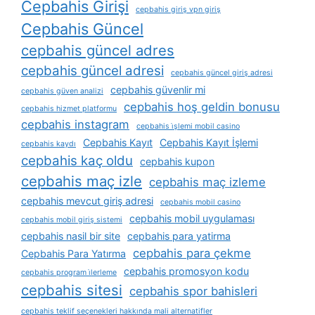
Cepbahis Girişi
cepbahis giriş vpn giriş
Cepbahis Güncel
cepbahis güncel adres
cepbahis güncel adresi
cepbahis güncel giriş adresi
cepbahis güvenlir mi
cepbahis güven analizi
cepbahis hoş geldin bonusu
cepbahis hizmet platformu
cepbahis instagram
cepbahis i̇şlemi mobil casino
Cepbahis Kayıt
Cepbahis Kayıt İşlemi
cepbahis kaydı
cepbahis kaç oldu
cepbahis kupon
cepbahis maç izle
cepbahis maç izleme
cepbahis mevcut giriş adresi
cepbahis mobil casino
cepbahis mobil uygulaması
cepbahis mobil giriş sistemi
cepbahis nasil bir site
cepbahis para yatirma
cepbahis para çekme
Cepbahis Para Yatırma
cepbahis promosyon kodu
cepbahis program i̇lerleme
cepbahis sitesi
cepbahis spor bahisleri
cepbahis teklif seçenekleri hakkında mali alternatifler