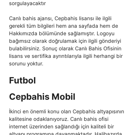
sorgulayacaktır
Canlı bahis ajansı, Cepbahis lisansı ile ilgili
gerekli tüm bilgileri hem ana sayfada hem de
Hakkımızda bölümünde sağlamıştır. Logoyu
bağımsız olarak doğrulamak için ilgili gönderiyi
bulabilirsiniz. Sonuç olarak Canlı Bahis Ofisinin
lisans ve sertifika ayrıntılarıyla ilgili herhangi bir
sorunu yoktur.
Futbol
Cepbahis Mobil
İkinci en önemli konu olan Cepbahis altyapısının
kalitesine odaklanıyoruz. Canlı bahis ofisi
internet üzerinden sağlandığı için kaliteli bir
altyapı programına dayanmaktadır. Halihazırda