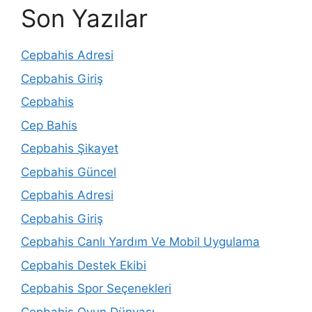
Son Yazılar
Cepbahis Adresi
Cepbahis Giriş
Cepbahis
Cep Bahis
Cepbahis Şikayet
Cepbahis Güncel
Cepbahis Adresi
Cepbahis Giriş
Cepbahis Canlı Yardım Ve Mobil Uygulama
Cepbahis Destek Ekibi
Cepbahis Spor Seçenekleri
Cepbahis Oyun Dünyası