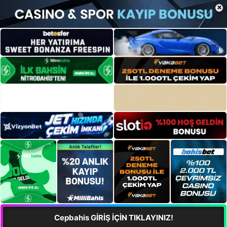
×
Cepbahis GİRİŞ İÇİN TIKLAYINIZ!