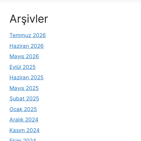
Arşivler
Temmuz 2026
Haziran 2026
Mayıs 2026
Eylül 2025
Haziran 2025
Mayıs 2025
Şubat 2025
Ocak 2025
Aralık 2024
Kasım 2024
Ekim 2024