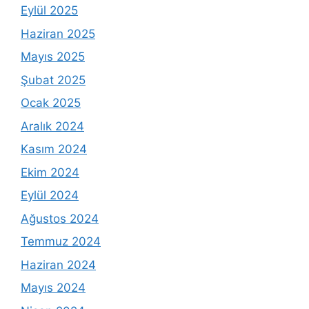
Eylül 2025
Haziran 2025
Mayıs 2025
Şubat 2025
Ocak 2025
Aralık 2024
Kasım 2024
Ekim 2024
Eylül 2024
Ağustos 2024
Temmuz 2024
Haziran 2024
Mayıs 2024