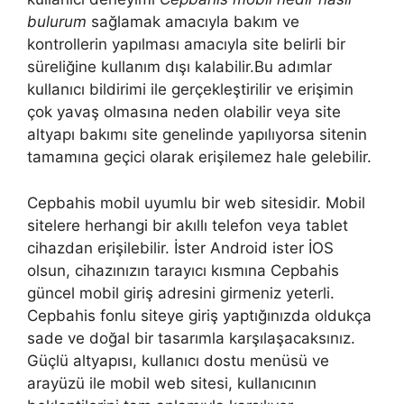
bulurum
sağlamak amacıyla bakım ve
kontrollerin yapılması amacıyla site belirli bir
süreliğine kullanım dışı kalabilir.Bu adımlar
kullanıcı bildirimi ile gerçekleştirilir ve erişimin
çok yavaş olmasına neden olabilir veya site
altyapı bakımı site genelinde yapılıyorsa sitenin
tamamına geçici olarak erişilemez hale gelebilir.
Cepbahis mobil uyumlu bir web sitesidir. Mobil
sitelere herhangi bir akıllı telefon veya tablet
cihazdan erişilebilir. İster Android ister İOS
olsun, cihazınızın tarayıcı kısmına Cepbahis
güncel mobil giriş adresini girmeniz yeterli.
Cepbahis fonlu siteye giriş yaptığınızda oldukça
sade ve doğal bir tasarımla karşılaşacaksınız.
Güçlü altyapısı, kullanıcı dostu menüsü ve
arayüzü ile mobil web sitesi, kullanıcının