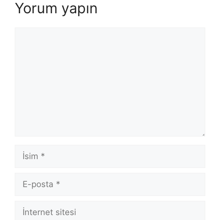
Yorum yapın
Yorum
İsim
E-
posta
İnternet
sitesi