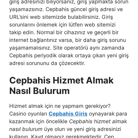
giriş adresinizi biliyorsanız, giriş yapmakta sorun
yaşamazsınız. Cepbahis güncel giriş adresi ve
URL’sini web sitemizde bulabilirsiniz. Giriş
sorunlarını önlemek için lütfen web sitemizi
takip edin. Normal bir cihazınız ve geçerli bir
internet bağlantınız varsa, bir daha giriş sorunu
yaşamamalısınız. Site operatörü aynı zamanda
Cepbahis periyodik olarak ortaya çıkan yeni giriş
adresi sorununu da çözecektir.
Cepbahis Hizmet Almak
Nasıl Bulurum
Hizmet almak için ne yapmam gerekiyor?
Casino oyunları
Cepbahis Giriş
oynayarak para
kazanmak için öncelikle
Cepbahis hizmet almak
nasıl bulurum
üye olun ve yeni giriş adresinizi
kullanın. Kayıt olmanız gerekmektedir. Cep