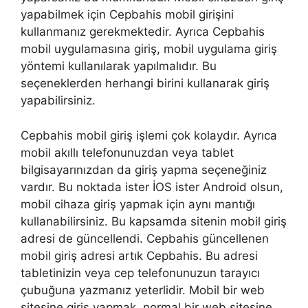
yapabilmek için Cepbahis mobil girişini
kullanmanız gerekmektedir. Ayrıca Cepbahis
mobil uygulamasına giriş, mobil uygulama giriş
yöntemi kullanılarak yapılmalıdır. Bu
seçeneklerden herhangi birini kullanarak giriş
yapabilirsiniz.
Cepbahis mobil giriş işlemi çok kolaydır. Ayrıca
mobil akıllı telefonunuzdan veya tablet
bilgisayarınızdan da giriş yapma seçeneğiniz
vardır. Bu noktada ister İOS ister Android olsun,
mobil cihaza giriş yapmak için aynı mantığı
kullanabilirsiniz. Bu kapsamda sitenin mobil giriş
adresi de güncellendi. Cepbahis güncellenen
mobil giriş adresi artık Cepbahis. Bu adresi
tabletinizin veya cep telefonunuzun tarayıcı
çubuğuna yazmanız yeterlidir. Mobil bir web
sitesine giriş yapmak, normal bir web sitesine