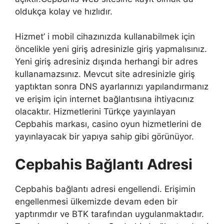
oldukça kolay ve hızlıdır.
Hizmet’ i mobil cihazınızda kullanabilmek için
öncelikle yeni giriş adresinizle giriş yapmalısınız.
Yeni giriş adresiniz dışında herhangi bir adres
kullanamazsınız. Mevcut site adresinizle giriş
yaptıktan sonra DNS ayarlarınızı yapılandırmanız
ve erişim için internet bağlantısına ihtiyacınız
olacaktır. Hizmetlerini Türkçe yayınlayan
Cepbahis markası, casino oyun hizmetlerini de
yayınlayacak bir yapıya sahip gibi görünüyor.
Cepbahis Bağlantı Adresi
Cepbahis bağlantı adresi engellendi. Erişimin
engellenmesi ülkemizde devam eden bir
yaptırımdır ve BTK tarafından uygulanmaktadır.