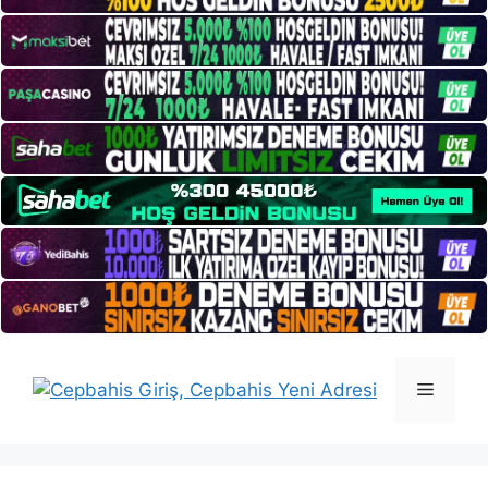
İçeriğe
atla
Menü