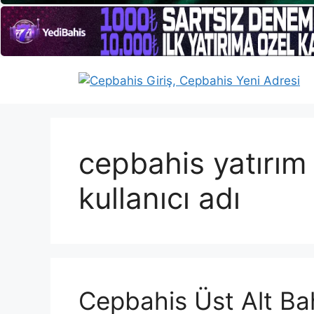
İçeriğe
atla
cepbahis yatırı
kullanıcı adı
Cepbahis Üst Alt Ba