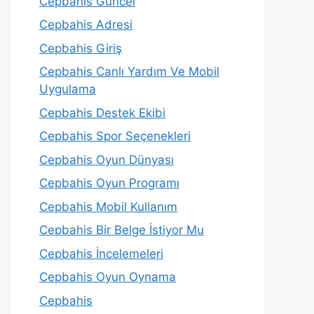
Cepbahis Güncel
Cepbahis Adresi
Cepbahis Giriş
Cepbahis Canlı Yardım Ve Mobil
Uygulama
Cepbahis Destek Ekibi
Cepbahis Spor Seçenekleri
Cepbahis Oyun Dünyası
Cepbahis Oyun Programı
Cepbahis Mobil Kullanım
Cepbahis Bir Belge İstiyor Mu
Cepbahis İncelemeleri
Cepbahis Oyun Oynama
Cepbahis