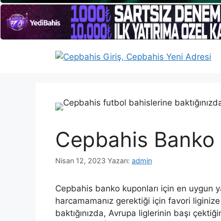
İçeriğe
atla
Cepbahis Banko 
Nisan 12, 2023
Yazarı:
admin
Cepbahis banko kuponları için en uygun ya
harcamamanız gerektiği için favori liginize
baktığınızda, Avrupa liglerinin başı çektiğ