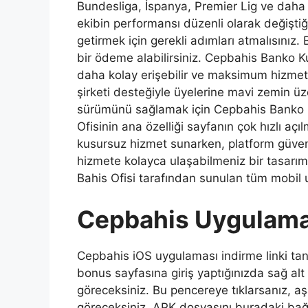
Bundesliga, İspanya, Premier Lig ve daha 
ekibin performansı düzenli olarak değiştiğ
getirmek için gerekli adımları atmalısın
bir ödeme alabilirsiniz. Cepbahis Banko K
daha kolay erişebilir ve maksimum hizmet al
şirketi desteğiyle üyelerine mavi zemin üz
sürümünü sağlamak için Cepbahis Banko K
Ofisinin ana özelliği sayfanın çok hızlı a
kusursuz hizmet sunarken, platform güvenl
hizmete kolayca ulaşabilmeniz bir tasarım 
Bahis Ofisi tarafından sunulan tüm mobil 
Cepbahis Uygulamas
Cepbahis iOS uygulaması indirme linki tanı
bonus sayfasına giriş yaptığınızda sağ al
göreceksiniz. Bu pencereye tıklarsanız, a
göreceksiniz. APK dosyasını buradaki bağl