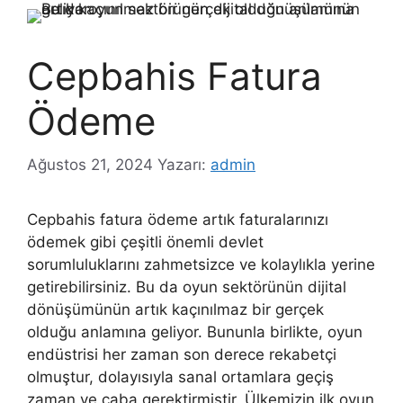
Cepbahis Fatura
Ödeme
Ağustos 21, 2024
Yazarı:
admin
Cepbahis fatura ödeme artık faturalarınızı
ödemek gibi çeşitli önemli devlet
sorumluluklarını zahmetsizce ve kolaylıkla yerine
getirebilirsiniz. Bu da oyun sektörünün dijital
dönüşümünün artık kaçınılmaz bir gerçek
olduğu anlamına geliyor. Bununla birlikte, oyun
endüstrisi her zaman son derece rekabetçi
olmuştur, dolayısıyla sanal ortamlara geçiş
zaman ve çaba gerektirmiştir. Ülkemizin ilk oyun