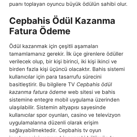
puanı toplayan oyuncu büyük ödülün sahibi olur.
Cepbahis Ödül Kazanma
Fatura Ödeme
Ödül kazanmak için çeşitli aşamaları
tamamlamanız gerekir. İlk üçe girenlere ödüller
verilecek olup, bir kişi birinci, iki kişi ikinci ve
birden fazla kişi üçüncü olacaktır. Bahis sistemi
kullanıcılar için para tasarrufu sürecini
basitleştirir. Bu bilgilere TV
Cepbahis ödül
kazanma fatura ödeme
web sitesi ve bahis
sistemine entegre mobil uygulama üzerinden
ulaşılabilir. Sistemin altyapısı sayesinde
kullanıcılar spor oyunları, casino ve televizyon
uygulamalarına düzenli olarak erişim
sağlayabilmektedir. Cepbahis tv oyun