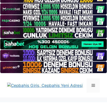
İçeriğe
atla
Menü