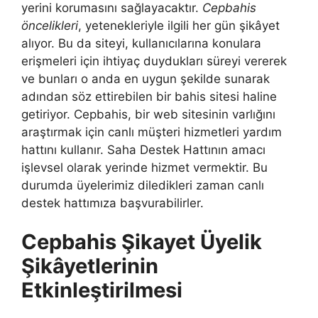
yerini korumasını sağlayacaktır.
Cepbahis
öncelikleri
, yetenekleriyle ilgili her gün şikâyet
alıyor. Bu da siteyi, kullanıcılarına konulara
erişmeleri için ihtiyaç duydukları süreyi vererek
ve bunları o anda en uygun şekilde sunarak
adından söz ettirebilen bir bahis sitesi haline
getiriyor. Cepbahis, bir web sitesinin varlığını
araştırmak için canlı müşteri hizmetleri yardım
hattını kullanır. Saha Destek Hattının amacı
işlevsel olarak yerinde hizmet vermektir. Bu
durumda üyelerimiz diledikleri zaman canlı
destek hattımıza başvurabilirler.
Cepbahis Şikayet Üyelik
Şikâyetlerinin
Etkinleştirilmesi