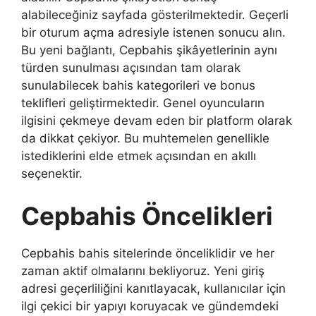
alabileceğiniz sayfada gösterilmektedir. Geçerli
bir oturum açma adresiyle istenen sonucu alın.
Bu yeni bağlantı, Cepbahis şikâyetlerinin aynı
türden sunulması açısından tam olarak
sunulabilecek bahis kategorileri ve bonus
teklifleri geliştirmektedir. Genel oyuncuların
ilgisini çekmeye devam eden bir platform olarak
da dikkat çekiyor. Bu muhtemelen genellikle
istediklerini elde etmek açısından en akıllı
seçenektir.
Cepbahis Öncelikleri
Cepbahis bahis sitelerinde önceliklidir ve her
zaman aktif olmalarını bekliyoruz. Yeni giriş
adresi geçerliliğini kanıtlayacak, kullanıcılar için
ilgi çekici bir yapıyı koruyacak ve gündemdeki