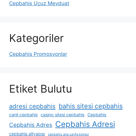
Cepbahis Ucuz Mevduat
Kategoriler
Cepbahis Promosyonlar
Etiket Bulutu
bahis sitesi cepbahis
adresi cepbahis
canli cepbahis
casino sitesi cepbahis
Cepbahis
Cepbahis Adresi
Cepbahis Adres
cepbahis altyapısı
cepbahis ana sayfa köşesi