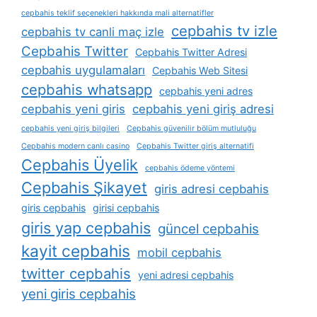
cepbahis teklif seçenekleri hakkında mali alternatifler
cepbahis tv izle
cepbahis tv canli maç izle
Cepbahis Twitter
Cepbahis Twitter Adresi
cepbahis uygulamaları
Cepbahis Web Sitesi
cepbahis whatsapp
cepbahis yeni adres
cepbahis yeni giris
cepbahis yeni giriş adresi
cepbahis yeni giriş bilgileri
Cepbahis güvenilir bölüm mutluluğu
Cepbahis modern canlı casino
Cepbahis Twitter giriş alternatifi
Cepbahis Üyelik
cepbahis ödeme yöntemi
Cepbahis Şikayet
giris adresi cepbahis
giris cepbahis
girisi cepbahis
giris yap cepbahis
güncel cepbahis
kayit cepbahis
mobil cepbahis
twitter cepbahis
yeni adresi cepbahis
yeni giris cepbahis