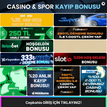
×
Cepbahis GİRİŞ İÇİN TIKLAYINIZ!