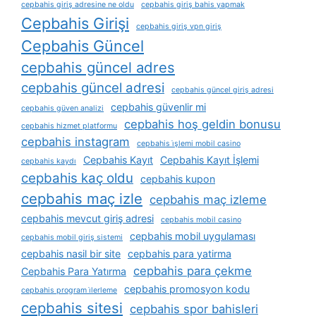
cepbahis giriş adresine ne oldu
cepbahis giriş bahis yapmak
Cepbahis Girişi
cepbahis giriş vpn giriş
Cepbahis Güncel
cepbahis güncel adres
cepbahis güncel adresi
cepbahis güncel giriş adresi
cepbahis güvenlir mi
cepbahis güven analizi
cepbahis hoş geldin bonusu
cepbahis hizmet platformu
cepbahis instagram
cepbahis i̇şlemi mobil casino
Cepbahis Kayıt
Cepbahis Kayıt İşlemi
cepbahis kaydı
cepbahis kaç oldu
cepbahis kupon
cepbahis maç izle
cepbahis maç izleme
cepbahis mevcut giriş adresi
cepbahis mobil casino
cepbahis mobil uygulaması
cepbahis mobil giriş sistemi
cepbahis nasil bir site
cepbahis para yatirma
cepbahis para çekme
Cepbahis Para Yatırma
cepbahis promosyon kodu
cepbahis program i̇lerleme
cepbahis sitesi
cepbahis spor bahisleri