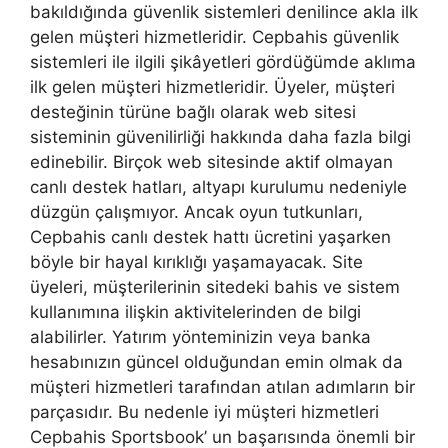
bakıldığında güvenlik sistemleri denilince akla ilk
gelen müşteri hizmetleridir. Cepbahis güvenlik
sistemleri ile ilgili şikâyetleri gördüğümde aklıma
ilk gelen müşteri hizmetleridir. Üyeler, müşteri
desteğinin türüne bağlı olarak web sitesi
sisteminin güvenilirliği hakkında daha fazla bilgi
edinebilir. Birçok web sitesinde aktif olmayan
canlı destek hatları, altyapı kurulumu nedeniyle
düzgün çalışmıyor. Ancak oyun tutkunları,
Cepbahis canlı destek hattı ücretini yaşarken
böyle bir hayal kırıklığı yaşamayacak. Site
üyeleri, müşterilerinin sitedeki bahis ve sistem
kullanımına ilişkin aktivitelerinden de bilgi
alabilirler. Yatırım yönteminizin veya banka
hesabınızın güncel olduğundan emin olmak da
müşteri hizmetleri tarafından atılan adımların bir
parçasıdır. Bu nedenle iyi müşteri hizmetleri
Cepbahis Sportsbook’ un başarısında önemli bir