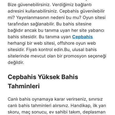
Bize güvenebilirsiniz. Verdiğimiz bağlantı
adresini kullanabilirsiniz. Cepbahis güvenilebilir
mi? Yayınlanmasının nedeni bu mu? Oyun sitesi
tarafından sağlanabilir. Bu bahis sitesine
bağlıdır ancak bu tanıma uyan her site yabancı
bahis sitesidir. Bu tanıma uyan
Cepbahis
herhangi bir web sitesi, offshore oyun web
sitesidir. Fiyatı kontrol edin.Bu, ulusal bahis
sitelerinde mevcut olan bir promosyon seçeneği
değildir.
Cepbahis Yüksek Bahis
Tahminleri
Canlı bahis oynamaya karar verirseniz, sınırsız
canlı bahis tahminleri alırsınız. Handikap, ilk yarı
skoru, maç sonucu, ev sahibi takım, deplasman