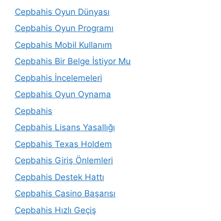
Cepbahis Oyun Dünyası
Cepbahis Oyun Programı
Cepbahis Mobil Kullanım
Cepbahis Bir Belge İstiyor Mu
Cepbahis İncelemeleri
Cepbahis Oyun Oynama
Cepbahis
Cepbahis Lisans Yasallığı
Cepbahis Texas Holdem
Cepbahis Giriş Önlemleri
Cepbahis Destek Hattı
Cepbahis Casino Başarısı
Cepbahis Hızlı Geçiş