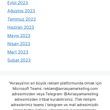
Eylül 2023
Ağustos 2023
Temmuz 2023
Haziran 2023
Mayıs 2023
Nisan 2023
Mart 2023
Şubat 2023
"Avrasya'nın en büyük reklam platformunda olmak için
Microsoft Teams:
reklam@avrasyamarketing.com
adresimizden veya Telegram: @Avrasyamarketing
adresimizden irtibat kurabilirsiniz. (Tek iletişim
adreslerimiz teams / telegram ve mail adresimizdir.