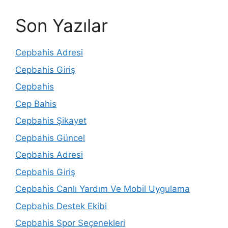
Son Yazılar
Cepbahis Adresi
Cepbahis Giriş
Cepbahis
Cep Bahis
Cepbahis Şikayet
Cepbahis Güncel
Cepbahis Adresi
Cepbahis Giriş
Cepbahis Canlı Yardım Ve Mobil Uygulama
Cepbahis Destek Ekibi
Cepbahis Spor Seçenekleri