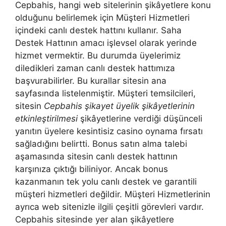
Cepbahis, hangi web sitelerinin şikâyetlere konu
olduğunu belirlemek için Müşteri Hizmetleri
içindeki canlı destek hattını kullanır. Saha
Destek Hattının amacı işlevsel olarak yerinde
hizmet vermektir. Bu durumda üyelerimiz
diledikleri zaman canlı destek hattımıza
başvurabilirler. Bu kurallar sitesin ana
sayfasında listelenmiştir. Müşteri temsilcileri,
sitesin
Cepbahis şikayet üyelik şikâyetlerinin
etkinleştirilmesi
şikâyetlerine verdiği düşünceli
yanıtın üyelere kesintisiz casino oynama fırsatı
sağladığını belirtti. Bonus satın alma talebi
aşamasında sitesin canlı destek hattının
karşınıza çıktığı biliniyor. Ancak bonus
kazanmanın tek yolu canlı destek ve garantili
müşteri hizmetleri değildir. Müşteri Hizmetlerinin
ayrıca web sitenizle ilgili çeşitli görevleri vardır.
Cepbahis sitesinde yer alan şikâyetlere