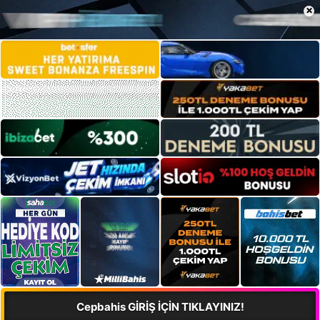
×
Cepbahis GİRİŞ İÇİN TIKLAYINIZ!