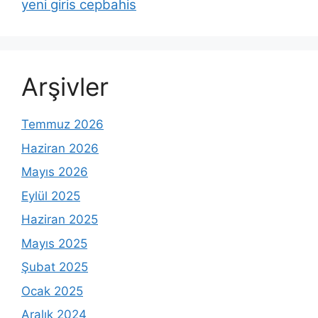
yeni giris cepbahis
Arşivler
Temmuz 2026
Haziran 2026
Mayıs 2026
Eylül 2025
Haziran 2025
Mayıs 2025
Şubat 2025
Ocak 2025
Aralık 2024