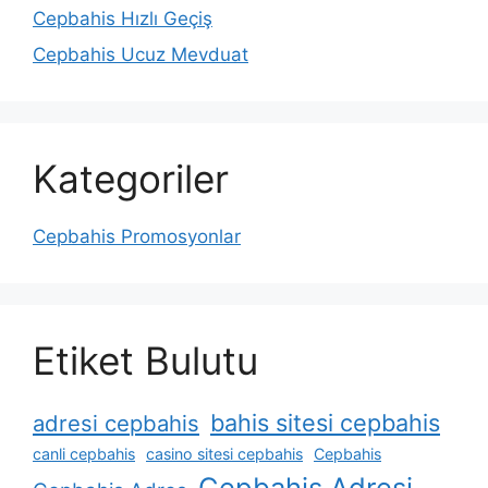
Cepbahis Hızlı Geçiş
Cepbahis Ucuz Mevduat
Kategoriler
Cepbahis Promosyonlar
Etiket Bulutu
bahis sitesi cepbahis
adresi cepbahis
canli cepbahis
casino sitesi cepbahis
Cepbahis
Cepbahis Adresi