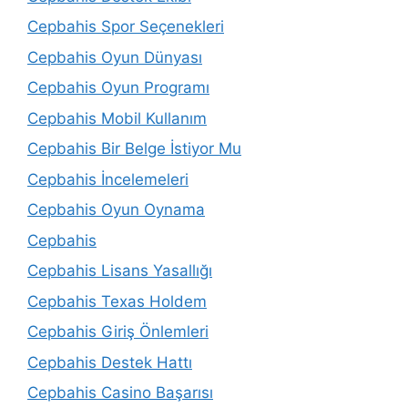
Cepbahis Spor Seçenekleri
Cepbahis Oyun Dünyası
Cepbahis Oyun Programı
Cepbahis Mobil Kullanım
Cepbahis Bir Belge İstiyor Mu
Cepbahis İncelemeleri
Cepbahis Oyun Oynama
Cepbahis
Cepbahis Lisans Yasallığı
Cepbahis Texas Holdem
Cepbahis Giriş Önlemleri
Cepbahis Destek Hattı
Cepbahis Casino Başarısı