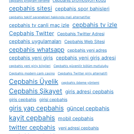
cepbahis promosyon kodu
cepbahis program i̇lerleme
cepbahis sitesi
cepbahis spor bahisleri
cepbahis teklif seçenekleri hakkında mali alternatifler
cepbahis tv izle
cepbahis tv canli maç izle
Cepbahis Twitter
Cepbahis Twitter Adresi
cepbahis uygulamaları
Cepbahis Web Sitesi
cepbahis whatsapp
cepbahis yeni adres
cepbahis yeni giris
cepbahis yeni giriş adresi
cepbahis yeni giriş bilgileri
Cepbahis güvenilir bölüm mutluluğu
Cepbahis modern canlı casino
Cepbahis Twitter giriş alternatifi
Cepbahis Üyelik
cepbahis ödeme yöntemi
Cepbahis Şikayet
giris adresi cepbahis
giris cepbahis
girisi cepbahis
giris yap cepbahis
güncel cepbahis
kayit cepbahis
mobil cepbahis
twitter cepbahis
yeni adresi cepbahis