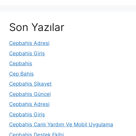
Son Yazılar
Cepbahis Adresi
Cepbahis Giriş
Cepbahis
Cep Bahis
Cepbahis Şikayet
Cepbahis Güncel
Cepbahis Adresi
Cepbahis Giriş
Cepbahis Canlı Yardım Ve Mobil Uygulama
Cepbahis Destek Ekibi