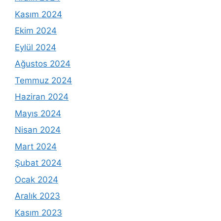
Kasım 2024
Ekim 2024
Eylül 2024
Ağustos 2024
Temmuz 2024
Haziran 2024
Mayıs 2024
Nisan 2024
Mart 2024
Şubat 2024
Ocak 2024
Aralık 2023
Kasım 2023