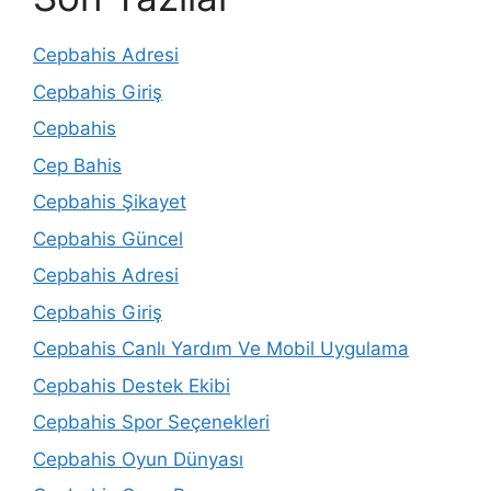
Cepbahis Adresi
Cepbahis Giriş
Cepbahis
Cep Bahis
Cepbahis Şikayet
Cepbahis Güncel
Cepbahis Adresi
Cepbahis Giriş
Cepbahis Canlı Yardım Ve Mobil Uygulama
Cepbahis Destek Ekibi
Cepbahis Spor Seçenekleri
Cepbahis Oyun Dünyası