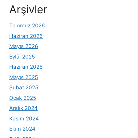
Arşivler
Temmuz 2026
Haziran 2026
Mayıs 2026
Eylül 2025
Haziran 2025
Mayıs 2025
Şubat 2025
Ocak 2025
Aralık 2024
Kasım 2024
Ekim 2024