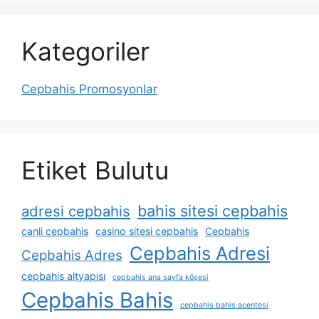
Kategoriler
Cepbahis Promosyonlar
Etiket Bulutu
bahis sitesi cepbahis
adresi cepbahis
canli cepbahis
casino sitesi cepbahis
Cepbahis
Cepbahis Adresi
Cepbahis Adres
cepbahis altyapısı
cepbahis ana sayfa köşesi
Cepbahis Bahis
cepbahis bahis acentesi