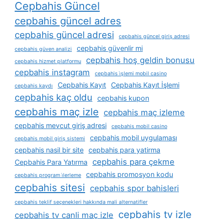
Cepbahis Güncel
cepbahis güncel adres
cepbahis güncel adresi
cepbahis güncel giriş adresi
cepbahis güvenlir mi
cepbahis güven analizi
cepbahis hoş geldin bonusu
cepbahis hizmet platformu
cepbahis instagram
cepbahis i̇şlemi mobil casino
Cepbahis Kayıt
Cepbahis Kayıt İşlemi
cepbahis kaydı
cepbahis kaç oldu
cepbahis kupon
cepbahis maç izle
cepbahis maç izleme
cepbahis mevcut giriş adresi
cepbahis mobil casino
cepbahis mobil uygulaması
cepbahis mobil giriş sistemi
cepbahis nasil bir site
cepbahis para yatirma
cepbahis para çekme
Cepbahis Para Yatırma
cepbahis promosyon kodu
cepbahis program i̇lerleme
cepbahis sitesi
cepbahis spor bahisleri
cepbahis teklif seçenekleri hakkında mali alternatifler
cepbahis tv izle
cepbahis tv canli maç izle