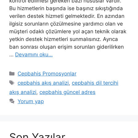
kontrol edilmesi gereken bazı hususlar vardır.
Bu hizmetlerin başında ise başınız sıkıştığında
verilen destek hizmeti gelmektedir. En azından
ilgisiz sorunların çözülmesine yardımcı olan ve
müşteri odaklı çözümlere yol açan teknik olarak
yetkin destek hizmetleri sunmalısınız. Ayrıca
ban sonrası oluşan erişim sorunları giderilirken
…
Devamını oku…
Kategoriler
Cepbahis Promosyonlar
Etiketler
cepbahis akış analizi
,
cepbahis dil tercihi
akış analizi
,
cepbahis güncel adres
Yorum yap
Son Yazılar