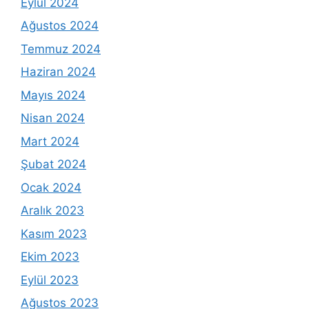
Eylül 2024
Ağustos 2024
Temmuz 2024
Haziran 2024
Mayıs 2024
Nisan 2024
Mart 2024
Şubat 2024
Ocak 2024
Aralık 2023
Kasım 2023
Ekim 2023
Eylül 2023
Ağustos 2023