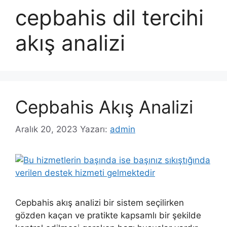
cepbahis dil tercihi
akış analizi
Cepbahis Akış Analizi
Aralık 20, 2023
Yazarı:
admin
Cepbahis akış analizi bir sistem seçilirken
gözden kaçan ve pratikte kapsamlı bir şekilde