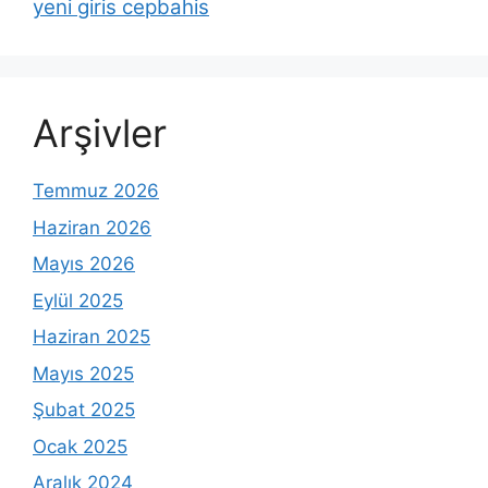
yeni giris cepbahis
Arşivler
Temmuz 2026
Haziran 2026
Mayıs 2026
Eylül 2025
Haziran 2025
Mayıs 2025
Şubat 2025
Ocak 2025
Aralık 2024