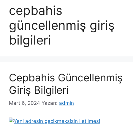
cepbahis
güncellenmiş giriş
bilgileri
Cepbahis Güncellenmiş
Giriş Bilgileri
Mart 6, 2024
Yazarı:
admin