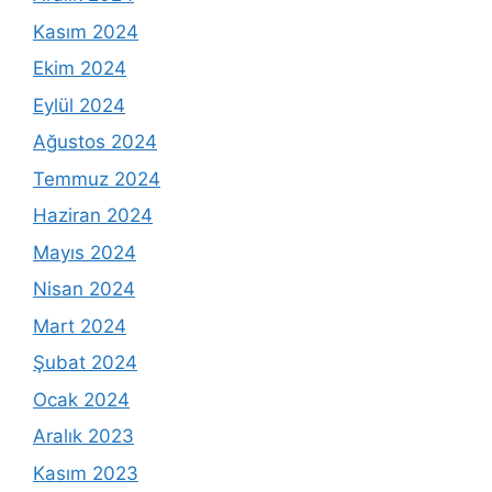
Kasım 2024
Ekim 2024
Eylül 2024
Ağustos 2024
Temmuz 2024
Haziran 2024
Mayıs 2024
Nisan 2024
Mart 2024
Şubat 2024
Ocak 2024
Aralık 2023
Kasım 2023