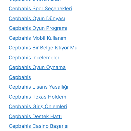
Cepbahis Spor Seçenekleri
Cepbahis Oyun Dünyası
Cepbahis Oyun Programı
Cepbahis Mobil Kullanım
Cepbahis Bir Belge İstiyor Mu
Cepbahis İncelemeleri
Cepbahis Oyun Oynama
Cepbahis
Cepbahis Lisans Yasallığı
Cepbahis Texas Holdem
Cepbahis Giriş Önlemleri
Cepbahis Destek Hattı
Cepbahis Casino Başarısı