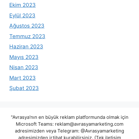
Ekim 2023
Eylül 2023
Ağustos 2023
Temmuz 2023
Haziran 2023
Mayıs 2023
Nisan 2023
Mart 2023
Şubat 2023
"Avrasya'nın en büyük reklam platformunda olmak için
Microsoft Teams:
reklam@avrasyamarketing.com
adresimizden veya Telegram: @Avrasyamarketing
adresimizden irtibat kurabilirsiniz. (Tek iletişim