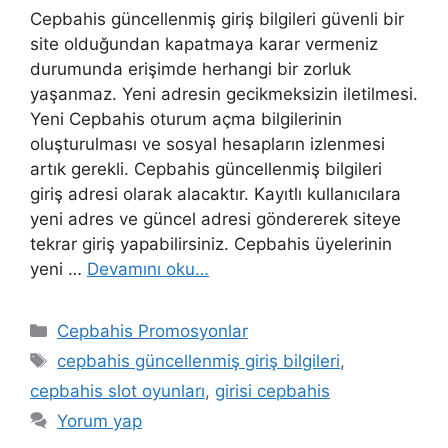
Cepbahis güncellenmiş giriş bilgileri güvenli bir
site olduğundan kapatmaya karar vermeniz
durumunda erişimde herhangi bir zorluk
yaşanmaz. Yeni adresin gecikmeksizin iletilmesi.
Yeni Cepbahis oturum açma bilgilerinin
oluşturulması ve sosyal hesapların izlenmesi
artık gerekli. Cepbahis güncellenmiş bilgileri
giriş adresi olarak alacaktır. Kayıtlı kullanıcılara
yeni adres ve güncel adresi göndererek siteye
tekrar giriş yapabilirsiniz. Cepbahis üyelerinin
yeni …
Devamını oku…
Kategoriler
Cepbahis Promosyonlar
Etiketler
cepbahis güncellenmiş giriş bilgileri
,
cepbahis slot oyunları
,
girisi cepbahis
Yorum yap