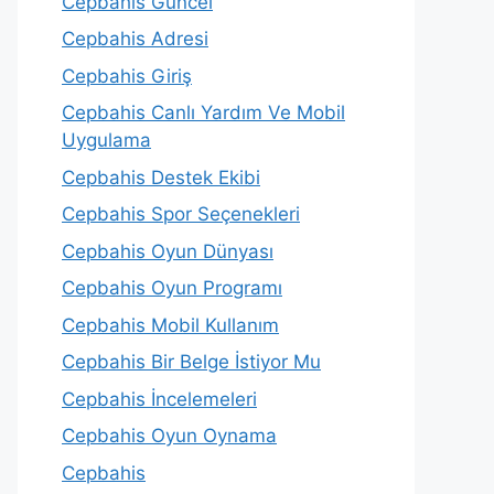
Cepbahis Güncel
Cepbahis Adresi
Cepbahis Giriş
Cepbahis Canlı Yardım Ve Mobil
Uygulama
Cepbahis Destek Ekibi
Cepbahis Spor Seçenekleri
Cepbahis Oyun Dünyası
Cepbahis Oyun Programı
Cepbahis Mobil Kullanım
Cepbahis Bir Belge İstiyor Mu
Cepbahis İncelemeleri
Cepbahis Oyun Oynama
Cepbahis