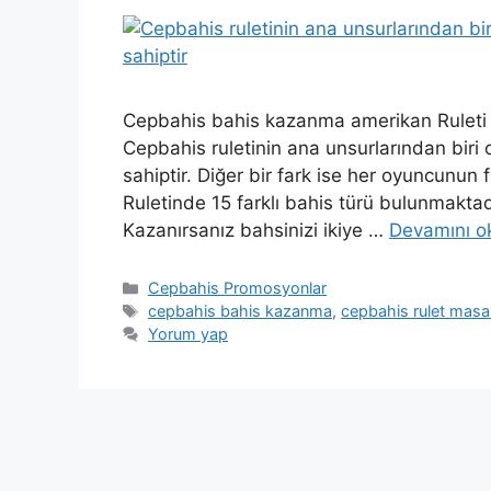
Cepbahis bahis kazanma amerikan Ruleti Nor
Cepbahis ruletinin ana unsurlarından biri 
sahiptir. Diğer bir fark ise her oyuncunun 
Ruletinde 15 farklı bahis türü bulunmaktadı
Kazanırsanız bahsinizi ikiye …
Devamını 
Kategoriler
Cepbahis Promosyonlar
Etiketler
cepbahis bahis kazanma
,
cepbahis rulet masa
Yorum yap