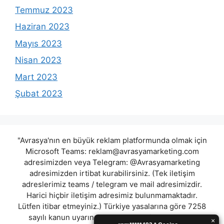
Temmuz 2023
Haziran 2023
Mayıs 2023
Nisan 2023
Mart 2023
Şubat 2023
"Avrasya'nın en büyük reklam platformunda olmak için
Microsoft Teams:
reklam@avrasyamarketing.com
adresimizden veya Telegram: @Avrasyamarketing
adresimizden irtibat kurabilirsiniz. (Tek iletişim
adreslerimiz teams / telegram ve mail adresimizdir.
Harici hiçbir iletişim adresimiz bulunmamaktadır.
Lütfen itibar etmeyiniz.) Türkiye yasalarına göre 7258
sayılı kanun uyarınca yasa dışı bahis oynamanın