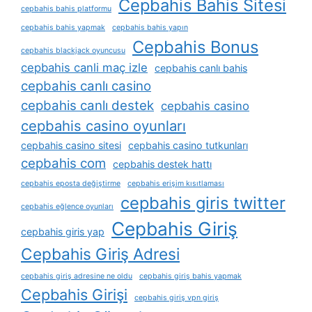
Cepbahis Bahis Sitesi
cepbahis bahis platformu
cepbahis bahis yapmak
cepbahis bahis yapın
Cepbahis Bonus
cepbahis blackjack oyuncusu
cepbahis canli maç izle
cepbahis canlı bahis
cepbahis canlı casino
cepbahis canlı destek
cepbahis casino
cepbahis casino oyunları
cepbahis casino sitesi
cepbahis casino tutkunları
cepbahis com
cepbahis destek hattı
cepbahis eposta değiştirme
cepbahis erişim kısıtlaması
cepbahis giris twitter
cepbahis eğlence oyunları
Cepbahis Giriş
cepbahis giris yap
Cepbahis Giriş Adresi
cepbahis giriş adresine ne oldu
cepbahis giriş bahis yapmak
Cepbahis Girişi
cepbahis giriş vpn giriş