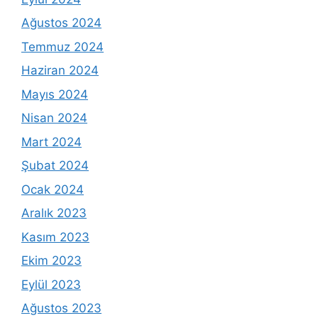
Ağustos 2024
Temmuz 2024
Haziran 2024
Mayıs 2024
Nisan 2024
Mart 2024
Şubat 2024
Ocak 2024
Aralık 2023
Kasım 2023
Ekim 2023
Eylül 2023
Ağustos 2023