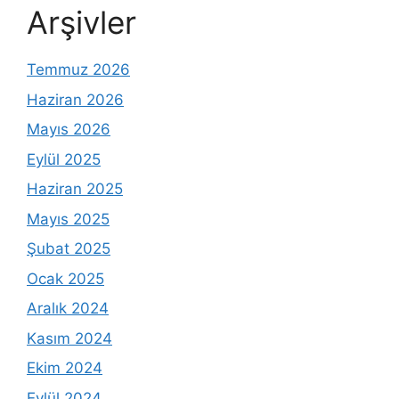
Arşivler
Temmuz 2026
Haziran 2026
Mayıs 2026
Eylül 2025
Haziran 2025
Mayıs 2025
Şubat 2025
Ocak 2025
Aralık 2024
Kasım 2024
Ekim 2024
Eylül 2024