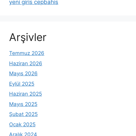
yeni giris cepbahis
Arşivler
Temmuz 2026
Haziran 2026
Mayıs 2026
Eylül 2025
Haziran 2025
Mayıs 2025
Şubat 2025
Ocak 2025
Aralık 2024