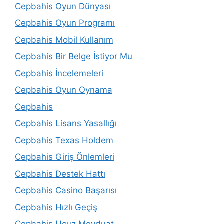
Cepbahis Oyun Dünyası
Cepbahis Oyun Programı
Cepbahis Mobil Kullanım
Cepbahis Bir Belge İstiyor Mu
Cepbahis İncelemeleri
Cepbahis Oyun Oynama
Cepbahis
Cepbahis Lisans Yasallığı
Cepbahis Texas Holdem
Cepbahis Giriş Önlemleri
Cepbahis Destek Hattı
Cepbahis Casino Başarısı
Cepbahis Hızlı Geçiş