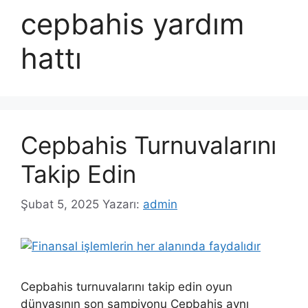
cepbahis yardım
hattı
Cepbahis Turnuvalarını
Takip Edin
Şubat 5, 2025
Yazarı:
admin
Cepbahis turnuvalarını takip edin oyun
dünyasının son şampiyonu Cepbahis aynı