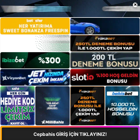
×
Cepbahis GİRİŞ İÇİN TIKLAYINIZ!