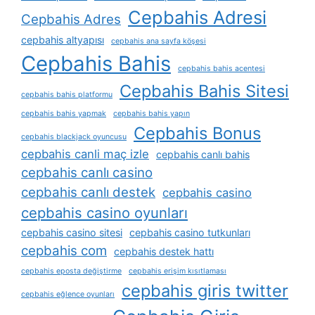
Cepbahis Adresi
Cepbahis Adres
cepbahis altyapısı
cepbahis ana sayfa köşesi
Cepbahis Bahis
cepbahis bahis acentesi
Cepbahis Bahis Sitesi
cepbahis bahis platformu
cepbahis bahis yapmak
cepbahis bahis yapın
Cepbahis Bonus
cepbahis blackjack oyuncusu
cepbahis canli maç izle
cepbahis canlı bahis
cepbahis canlı casino
cepbahis canlı destek
cepbahis casino
cepbahis casino oyunları
cepbahis casino sitesi
cepbahis casino tutkunları
cepbahis com
cepbahis destek hattı
cepbahis eposta değiştirme
cepbahis erişim kısıtlaması
cepbahis giris twitter
cepbahis eğlence oyunları