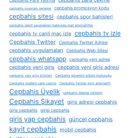
cepbahis para çekme
Cepbahis Para Yatırma
cepbahis promosyon kodu
cepbahis program i̇lerleme
cepbahis sitesi
cepbahis spor bahisleri
cepbahis teklif seçenekleri hakkında mali alternatifler
cepbahis tv izle
cepbahis tv canli maç izle
Cepbahis Twitter
Cepbahis Twitter Adresi
cepbahis uygulamaları
Cepbahis Web Sitesi
cepbahis whatsapp
cepbahis yeni adres
cepbahis yeni giris
cepbahis yeni giriş adresi
cepbahis yeni giriş bilgileri
Cepbahis güvenilir bölüm mutluluğu
Cepbahis modern canlı casino
Cepbahis Twitter giriş alternatifi
Cepbahis Üyelik
cepbahis ödeme yöntemi
Cepbahis Şikayet
giris adresi cepbahis
giris cepbahis
girisi cepbahis
giris yap cepbahis
güncel cepbahis
kayit cepbahis
mobil cepbahis